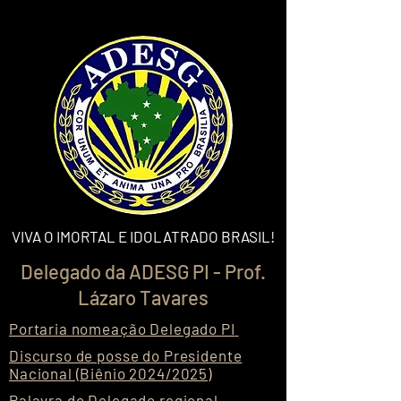
VIVA O IMORTAL E IDOLATRADO BRASIL!
Delegado da ADESG PI - Prof.
Lázaro Tavares
Portaria nomeação Delegado PI
Discurso de posse do Presidente
Nacional (Biênio 2024/2025)
Palavra do Delegado regional