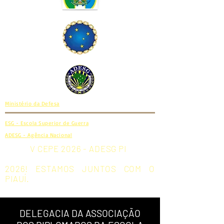
Ministério da Defesa
ESG - Escola Superior de Guerra
ADESG - Agência Nacional
V CEPE 2026 - ADESG PI
2026! ESTAMOS JUNTOS COM O
PIAUÍ.
DELEGACIA DA ASSOCIAÇÃO