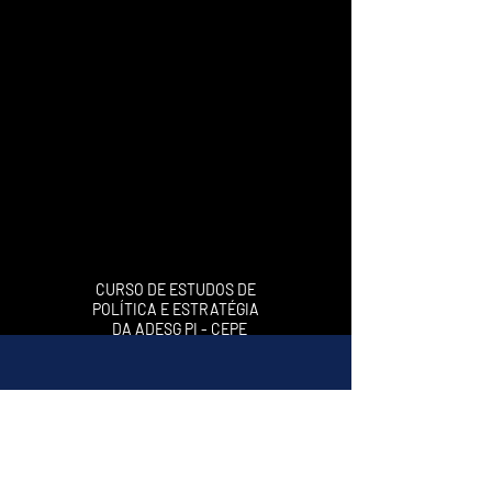
"Nesta casa estuda-se o destino
do Brasil para melhor serví-lo".
Mal. Castelo Branco.
CURSO DE ESTUDOS DE
POLÍTICA E ESTRATÉGIA
DA ADESG PI - CEPE